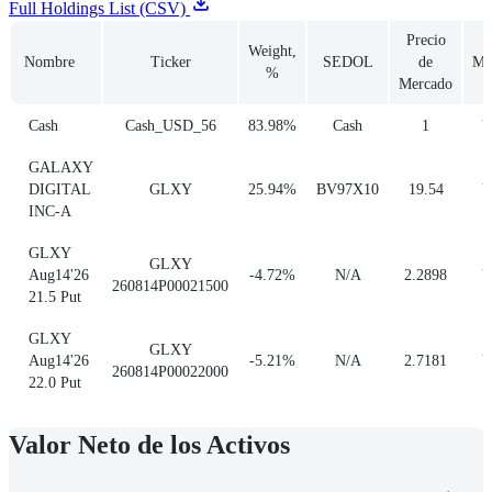
Full Holdings List (CSV)
Precio
Weight,
Nombre
Ticker
SEDOL
de
Mo
%
Mercado
Cash
Cash_USD_56
83.98%
Cash
1
U
GALAXY
DIGITAL
GLXY
25.94%
BV97X10
19.54
U
INC-A
GLXY
GLXY
Aug14'26
-4.72%
N/A
2.2898
U
260814P00021500
21.5 Put
GLXY
GLXY
Aug14'26
-5.21%
N/A
2.7181
U
260814P00022000
22.0 Put
Valor Neto de los Activos