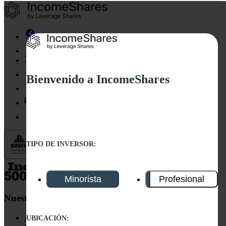
Bienvenido a IncomeShares
TIPO DE INVERSOR:
Minorista
Profesional
Nuestros ETPs
Acciones Individuales
UBICACIÓN: