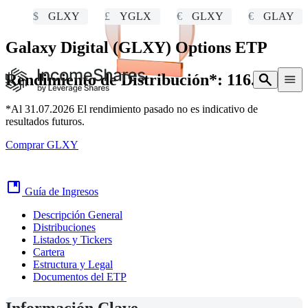
$
GLXY
£
YGLX
€
GLXY
€
GLAY
15 NUEVOS ETP
en Ámsterdam y Fráncfort
Galaxy Digital (GLXY)
Options ETP
Rendimiento de Distribución*:
116.03% *
*Al 31.07.2026 El rendimiento pasado no es indicativo de
resultados futuros.
Comprar GLXY
Guía de Ingresos
Descripción General
Distribuciones
Listados y Tickers
Cartera
Estructura y Legal
Documentos del ETP
Información Clave