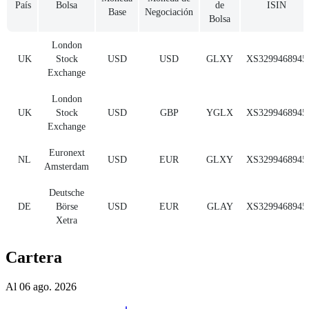
País
Bolsa
de
ISIN
Base
Negociación
Bolsa
London
UK
Stock
USD
USD
GLXY
XS3299468945
Exchange
London
UK
Stock
USD
GBP
YGLX
XS3299468945
Exchange
Euronext
NL
USD
EUR
GLXY
XS3299468945
Amsterdam
Deutsche
DE
Börse
USD
EUR
GLAY
XS3299468945
Xetra
Cartera
Al 06 ago. 2026