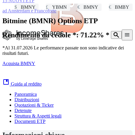
15 NUOVI ETP
$
BMNY
£
YBMN
€
BMNY
€
BMBY
ad Amsterdam e Francoforte
Bitmine (BMNR)
Options ETP
Rendimento da cedole *:
71.22% *
*Al 31.07.2026 Le performance passate non sono indicative dei
risultati futuri.
Acquista BMNY
Guida al reddito
Panoramica
Distribuzioni
Quotazioni & Ticker
Detenute
Struttura & Aspetti legali
Documenti ETP
Informazioni chiave