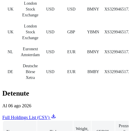
London
UK
Stock
USD
USD
BMNY
XS3299465172
Exchange
London
UK
Stock
USD
GBP
YBMN
XS3299465172
Exchange
Euronext
NL
USD
EUR
BMNY
XS3299465172
Amsterdam
Deutsche
DE
Börse
USD
EUR
BMBY
XS3299465172
Xetra
Detenute
Al 06 ago 2026
Full Holdings List (CSV)
Prezzo
Weight,