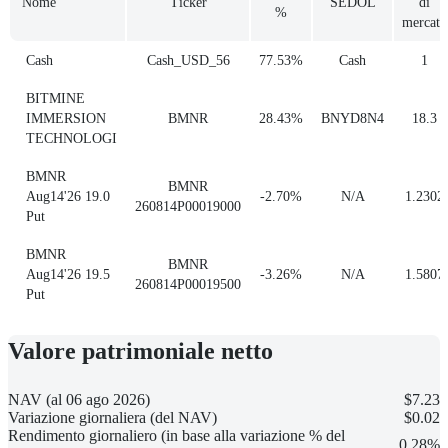
Nome
Ticker
SEDOL
di
%
mercato
Cash
Cash_USD_56
77.53%
Cash
1
BITMINE
IMMERSION
BMNR
28.43%
BNYD8N4
18.3
TECHNOLOGI
BMNR
BMNR
Aug14'26 19.0
-2.70%
N/A
1.2302
260814P00019000
Put
BMNR
BMNR
Aug14'26 19.5
-3.26%
N/A
1.5807
260814P00019500
Put
Valore patrimoniale netto
NAV (al 06 ago 2026)
$7.23
Variazione giornaliera (del NAV)
$0.02
Rendimento giornaliero (in base alla variazione % del
0.28%