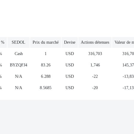
, %
SEDOL
Prix du marché
Devise
Actions détenues
Valeur de 
%
Cash
1
USD
316,703
316,7
%
BYZQFJ4
83.26
USD
1,746
145,3
%
N/A
6.288
USD
-22
-13,83
%
N/A
8.5685
USD
-20
-17,13