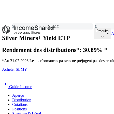
15 NOUVEAUX ETP
à Amsterdam et Francfort
$
SLMY
£
Produits
A
Silver Miners+
Yield ETP
Rendement des distributions*:
30.89% *
*Au 31.07.2026 Les performances passées ne préjugent pas des résulta
Acheter SLMY
Guide Income
Aperçu
Distribution
Cotations
Positions
Structure & Légal