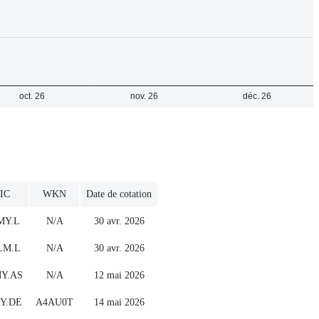
IC
WKN
Date de cotation
MY.L
N/A
30 avr. 2026
LM.L
N/A
30 avr. 2026
Y.AS
N/A
12 mai 2026
Y.DE
A4AU0T
14 mai 2026