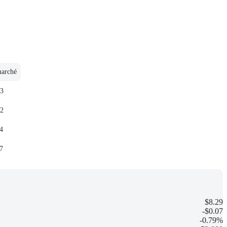
marché
03
72
4
7
$8.29
-$0.07
-0.79%