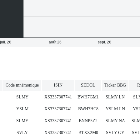
Code mnémonique
ISIN
SEDOL
Ticker BBG
R
SLMY
XS3337307741
BWH7GM1
SLMY LN
SL
YSLM
XS3337307741
BWH7HC8
YSLM LN
YS
SLMY
XS3337307741
BNNP5Z2
SLMY NA
SLM
SVLY
XS3337307741
BTXZ2M0
SVLY GY
SVL