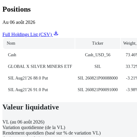
Positions
Au 06 août 2026
Full Holdings List (CSV)
Nom
Ticker
Weight
Cash
Cash_USD_56
73.46
GLOBAL X SILVER MINERS ETF
SIL
33.72
SIL Aug21'26 88.0 Put
SIL 260821P00088000
-3.21
SIL Aug21'26 91.0 Put
SIL 260821P00091000
-3.98
Valeur liquidative
VL (au 06 août 2026)
Variation quotidienne (de la VL)
Rendement quotidien (basé sur % de variation VL)