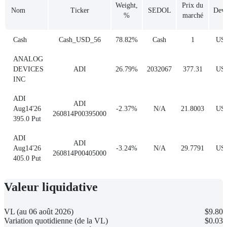
Weight,
Prix du
Nom
Ticker
SEDOL
Devi
%
marché
Cash
Cash_USD_56
78.82%
Cash
1
US
ANALOG
DEVICES
ADI
26.79%
2032067
377.31
US
INC
ADI
ADI
Aug14'26
-2.37%
N/A
21.8003
US
260814P00395000
395.0 Put
ADI
ADI
Aug14'26
-3.24%
N/A
29.7791
US
260814P00405000
405.0 Put
Valeur liquidative
VL (au 06 août 2026)
$9.80
Variation quotidienne (de la VL)
$0.03