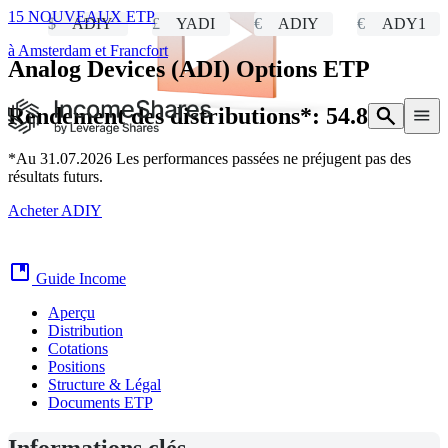
$
ADIY
£
YADI
€
ADIY
€
ADY1
Analog Devices (ADI)
Options ETP
15 NOUVEAUX ETP
à Amsterdam et Francfort
Rendement des distributions*:
54.84% *
*Au 31.07.2026 Les performances passées ne préjugent pas des
résultats futurs.
Acheter ADIY
Guide Income
Aperçu
Distribution
Cotations
Positions
Structure & Légal
Documents ETP
Informations clés