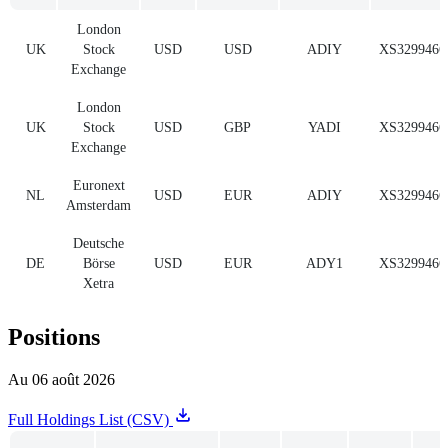
London
UK
Stock
USD
USD
ADIY
XS3299466
Exchange
London
UK
Stock
USD
GBP
YADI
XS3299466
Exchange
Euronext
NL
USD
EUR
ADIY
XS3299466
Amsterdam
Deutsche
DE
Börse
USD
EUR
ADY1
XS3299466
Xetra
Positions
Au 06 août 2026
Full Holdings List (CSV)