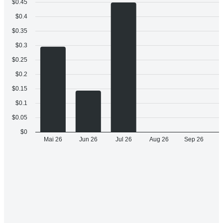
Ausschüttungen Kalender
Börsen-Listings und Ticker
Basis-
Handels-
Börsen
Land
Börse
ISIN
währung
währung
Symbol