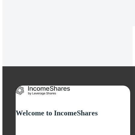
08 May 2026
A closer look: New commodity, stock, and diversified
ETPs
Alle Insights entdecken
Welcome to IncomeShares